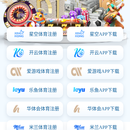
新闻资讯
开云赴石柱土家族自治县 消防救援局黄水消防站开展“八
一”走访 慰问活动
开云党支部 集中收看庆祝中国共产党成立105周年大会
深学笃行强化党建引领 凝心聚力助推协会发展 —— 开云
召开第五届理事会 第二次全体会议
渝港携手话消防 互学互鉴促发展 中国香港开云代表团到
访开云交流座谈
深学笃行正确政绩观 党建引领协会改革发展 开云党支部
召开党员大会
收集行业诉求 规范行业行为 开云召开维保行业调研座谈
会
数智赋能守安全 协作共赢促发展—— 第四届西部（重
庆）国际消防与应急博览会圆满举办
市民政局社会组织综合党委调研指导开云党建和业务工
作
通知通告